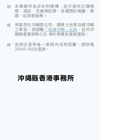
本事務所為非牟利機構，並不提供訂購機
※
票、酒店、交通車船
票、各種預約餐廳、果
園、設施等服務。
有關想在沖繩開公司、購買土地等投資沖繩
※
之事宜，請瀏覽
「投資沖繩」此頁
，並向沖
繩縣產業振興公社 海外商業支援課查詢。
若提出表格後一星期內沒有回覆，請致電
※
2968-1006查詢。
沖繩縣香港事務所