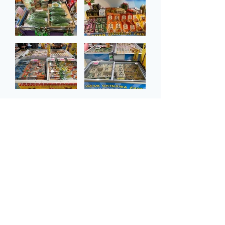
返回
沖繩縣香港事務所
Okinawa Prefectural Government Hong Kong
Representative Office​
地址：
香港北角英皇道663號泓富產業千禧廣場12樓1211
室
電話：
​+852-
2968-1006
開放時間：
09:00-17:45 （週末、公眾假期、12月29日至