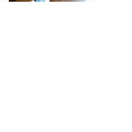
返回
沖繩縣香港事務所
Okinawa Prefectural Government Hong Kong
Representative Office​
地址：
香港北角英皇道663號泓富產業千禧廣場12樓1211
室
電話：
​+852-
2968-1006
開放時間：
09:00-17:45 （週末、公眾假期、12月29日至
翌年1月3日休息）
聯絡我們