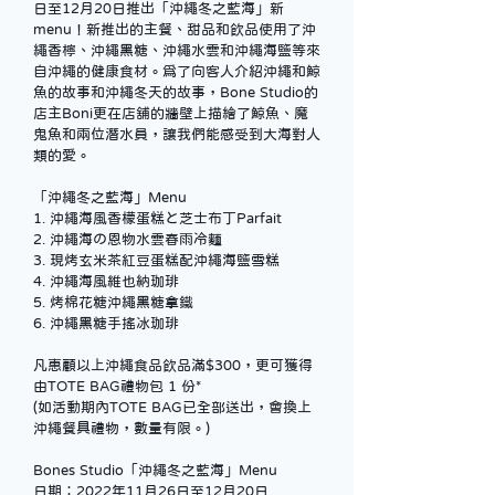
日至12月20日推出「沖繩冬之藍海」新
menu！新推出的主餐、甜品和飲品使用了沖
繩香檸、沖繩黑糖、沖繩水雲和沖繩海鹽等來
自沖繩的健康食材。爲了向客人介紹沖繩和鯨
魚的故事和沖繩冬天的故事，Bone Studio的
店主Boni更在店舖的牆壁上描繪了鯨魚、魔
鬼魚和兩位潛水員，讓我們能感受到大海對人
類的愛。
「沖繩冬之藍海」Menu
1. 沖繩海風香檬蛋糕と芝士布丁Parfait
2. 沖繩海の恩物水雲春雨冷麵
3. 現烤玄米茶紅豆蛋糕配沖繩海鹽雪糕
4. 沖繩海風維也納珈琲
5. 烤棉花糖沖繩黑糖拿鐵
6. 沖繩黑糖手搖冰珈琲
凡惠顧以上沖繩食品飲品滿$300，更可獲得
由TOTE BAG禮物包 1 份*
(如活動期內TOTE BAG已全部送出，會換上
沖繩餐具禮物，數量有限。)
Bones Studio「沖繩冬之藍海」Menu
日期：2022年11月26日至12月20日