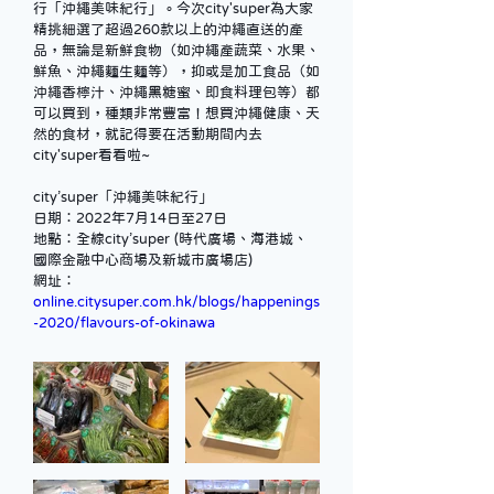
行「沖繩美味紀行」。今次city'super為大家
精挑細選了超過260款以上的沖繩直送的產
品，無論是新鮮食物（如沖繩產蔬菜、水果、
鮮魚、沖繩麵生麵等），抑或是加工食品（如
沖繩香檸汁、沖繩黑糖蜜、即食料理包等）都
可以買到，種類非常豐富！想買沖繩健康、天
然的食材，就記得要在活動期間内去
city’super「沖繩美味紀行」
日期：2022年7月14日至27日
地點：全線city’super (時代廣場、海港城、
國際金融中心商場及新城市廣場店)
網址：
online.citysuper.com.hk/blogs/happenings
-2020/flavours-of-okinawa