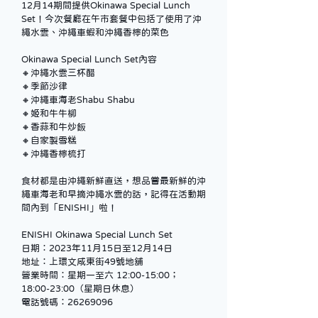
12月14期間提供Okinawa Special Lunch 
Set！今次餐廳在午市套餐中包括了使用了沖
繩水雲、沖繩車蝦和沖繩香檸的菜色
Okinawa Special Lunch Set內容
🔸沖繩水雲三杯醋
🔸季節沙律
🔸沖繩車海老Shabu Shabu
🔸姬和牛牛柳
🔸香蒜和牛炒飯
🔸自家製雪糕
🔸沖繩香檸梳打
食材都是由沖繩新鮮直送，想品嘗最新鮮的沖
繩車海老和早摘沖繩水雲的話，記得在活動期
間內到「ENISHI」啦！
ENISHI Okinawa Special Lunch Set
日期：2023年11月15日至12月14日
地址：上環文咸東街49號地舖
營業時間：星期一至六 12:00-15:00；
18:00-23:00（星期日休息）
電話號碼：26269096