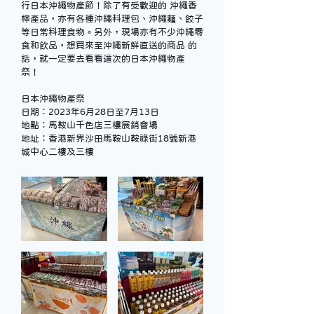
行日本沖繩物產節！除了有受歡迎的 沖繩香
檸產品，亦有各種沖繩料理包、沖繩麵、餃子
等日常料理食物。另外，現場亦有不少沖繩零
食和飲品，想買來至沖繩新鮮直送的商品 的
話，就一定要去看看這次的日本沖繩物產
祭！ 
日本沖繩物產祭 
日期：2023年6月28日至7月13日 
地點：馬鞍山千色店三樓展銷會場 
地址：香港新界沙田馬鞍山鞍祿街18號新港
城中心二樓及三樓