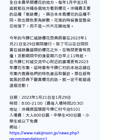
全日本最早開櫻花的地方，每年
1
月中至
2
月
底就能在沖繩各個地方看到櫻花。沖繩最主要
的品種「寒緋櫻」，與日本本島櫻花的品種不
同。除左顏色更為鮮艷，花落的時候會是整朵
花咁落下，而不是一片片花瓣地落。
今年的今歸仁城跡櫻花祭典將會在
2023
年
1
月
21
日至
29
日期間舉行，除了可以在日間欣
賞在城跡裏盛開的櫻花之外，在晚間更會有亮
燈！活動期間中的逢星期六日早上
11
時起，
在今歸仁村城交流中心附近的廣場更有
2023
年櫻花市集，屆時會有今歸仁村的本地店舖在
市集内售賣他們的特色產品和餐飲。想在超有
氣氛的祭典下觀賞櫻花的話，就一定不能錯過
這個活動！
日期：
2023
年
1
月
21
日至
1
月
29
日
時間：
8:00-21:00
（最後入場時間
20:30
）
地址：沖縄県国頭郡今帰仁村今泊5101
入場費：大人600日圓、中學生
450
日圓、小
學生或以下免費
網站：
https://www.nakijinson.jp/news.php?
recommendation=1