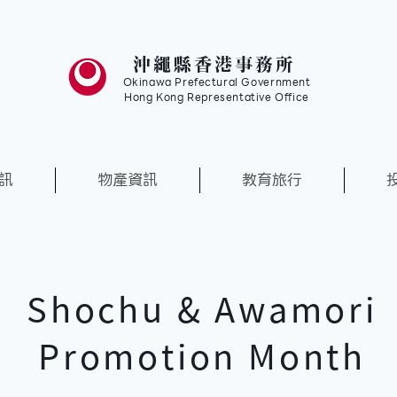
沖繩縣香港事務所
Okinawa Prefectural Government
Hong Kong Representative Office
訊
物產資訊
教育旅行
Shochu & Awamori
Promotion Month