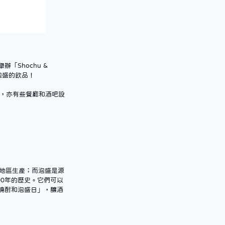
辦「Shochu & 
和泡盛的飲品！
外，亦有些餐廳和酒吧設
地區生產；而泡盛是源
0年的歷史。它們可以
燒酎和泡盛日」，釀酒