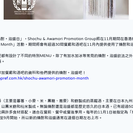
泡盛日」，Shochu & Awamori Promotion Group將在11月期間在香港舉
motion Month」活動，期間將會有超過30間餐廳和酒吧在11月內提供使用了燒酎
吧都有設計了不同的特別MENU，除了有加水加冰等常見的燒酎・泡盛飲法之
酒。
參加餐廳和酒吧的資料和他們提供的燒酎・泡盛吧！
apref.com.hk/shochu-awamori-promotion-month
料（主要是蕃薯、小麥、米、黑糖、蕎麥）和麴製成的蒸餾酒，主要在日本九州
，以黑米麴和秈米製成。無論燒酎還是泡盛都是歷史悠久的日本酒，已有超過50
能與許多食材搭配，適合在餐前、餐中或餐後享用。每年的11月1日被指定為「
月至9月開始，所以新的燒酎和泡盛通常在這個日期左右上市。