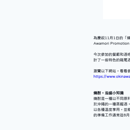
為慶祝11月1日的「燒酎・
Awamori Pro
今次參加的餐廳和酒
計了一些特色的雞尾
瀏覽以下網站，看看
https://www.okinaw
燒酎・泡盛小知識
燒酎是一種以不同原
於沖繩的一種蒸餾酒
以各種溫度享用，並
的準備工作通常從8