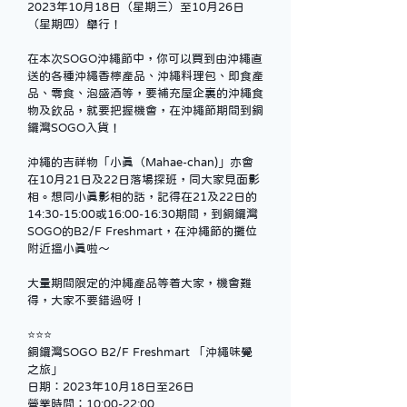
2023年10月18日（星期三）至10月26日
（星期四）舉行！
在本次SOGO沖繩節中，你可以買到由沖繩直
送的各種沖繩香檸產品、沖繩料理包、即食產
品、零食、泡盛酒等，要補充屋企裏的沖繩食
物及飲品，就要把握機會，在沖繩節期間到銅
鑼灣SOGO入貨！
沖繩的吉祥物「小真（Mahae-chan)」亦會
在10月21日及22日落場探班，同大家見面影
相。想同小真影相的話，記得在21及22日的
14:30-15:00或16:00-16:30期間，到銅鑼灣
SOGO的B2/F Freshmart，在沖繩節的攤位
附近搵小真啦～
大量期間限定的沖繩產品等着大家，機會難
得，大家不要錯過呀！
⭐️⭐️⭐️
銅鑼灣SOGO B2/F Freshmart 「沖繩味覺
之旅」
日期：2023年10月18日至26日
營業時間：10:00-22:00