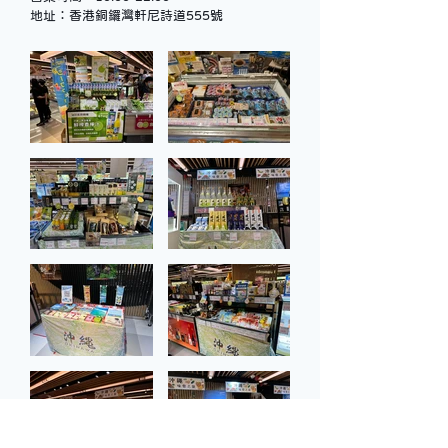
地址：香港銅鑼灣軒尼詩道555號