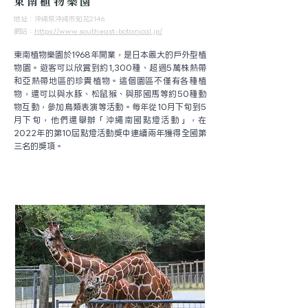
東南植物樂園
地址：
沖縄県沖縄市知花2146
​網站：
https://www.southeast-botanical.jp/
東南植物樂園於1968年開業，是日本最大的戶外型植
物園。遊客可以欣賞到約1,300種、超過5萬株熱帶
和亞熱帶地區的珍貴植物。這個園區不僅有各種植
物，還可以與水豚、松鼠猴、與那國馬等約50種動
物互動，參加鳥類表演等活動。每年從10月下旬到5
月下旬，他們還舉辦「沖繩南國點燈活動」，在
2022年的第10屆點燈活動獎中連續兩年獲得全國第
三名的獎項。