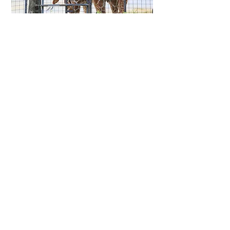
沖繩兒童王國
地址：
沖縄県沖縄市胡屋5-7-1
​網站：
https://www.okzm.jp/
一個複合動物園和奇幻博物館體驗設施。 沖繩兒童王
國致力於傳遞琉球群島的自然和文化，提供各種項
目。 動物園展示了約150種動物，包括琉球群島的野
生動物和本土家畜，還有來自日本和世界各地的野生
動物。此外，作為兒童博物館的奇幻博物館還提供各
種常設展覽，讓遊客可以親身觸摸和體驗，同時還舉
辦各種工作坊和銷售原創手工藝品套件。 園區還提供
各種體驗項目，如餵食動物等，以及有趣的學習動物
活動和多種多樣的工作坊。
返回沖繩本島觀光介紹頁
沖繩縣香港事務所
Okinawa Prefectural Government Hong Kong