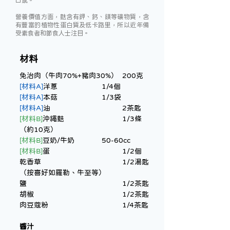
口感。
營養價值方面，麩含有鉀、鈣、鎂等礦物質，含
有豐富的植物性蛋白質及低卡路里，所以近年備
受素食者和節食人士注目。
材料
免治肉（牛肉70%+豬肉30%）	200克
[材料A]
洋蔥			1/4個
[材料A]
本菇			1/3袋
[材料A]
油				2茶匙
[材料B]
沖繩麩			1/3條
（約10克）
[材料B]
豆奶/牛奶		50-60cc
[材料B]
蛋				1/2個
乾香草				1/2湯匙
（按喜好如羅勒、牛至等）	
鹽					1/2茶匙
胡椒					1/2茶匙
肉豆蔻粉				1/4茶匙
醬汁