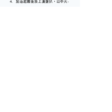
加油起鑊後放上漢堡扒，以中火-
弱火煎至兩面金黃色後上碟。
將醬汁料倒進剛煎完漢堡扒的鑊內
煮至稠糊。
伴菜加熱煮熟後放在漢堡扒旁邊，
加上醬汁便完成。
沖繩縣香港事務所
Okinawa Prefectural Government Hong Kong
Representative Office​
地址：
香港北角英皇道663號泓富產業千禧廣場12樓1211
室
電話：
​+852-
2968-1006
開放時間：
09:00-17:45 （週末、公眾假期、12月29日至
翌年1月3日休息）
聯絡我們