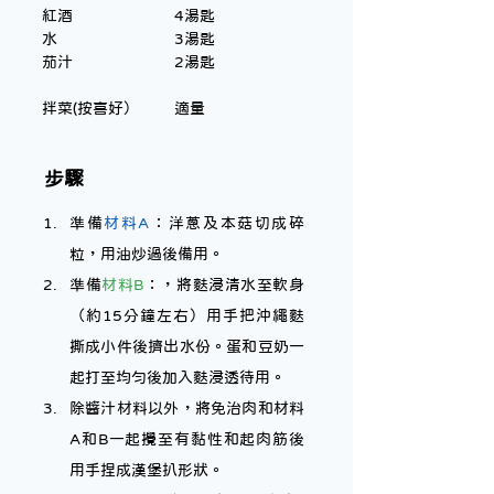
紅酒			4湯匙
水			3湯匙
茄汁			2湯匙
拌菜(按喜好）	適量
步驟
準備
材料A
：洋蔥及本菇切成碎
粒，用油炒過後備用。
準備
材料B
：，將麩浸清水至軟身
（約15分鐘左右）用手把沖繩麩
撕成小件後擠出水份。蛋和豆奶一
起打至均勻後加入麩浸透待用。
除醬汁材料以外，將免治肉和材料
A和B一起攪至有黏性和起肉筋後
用手捏成漢堡扒形狀。