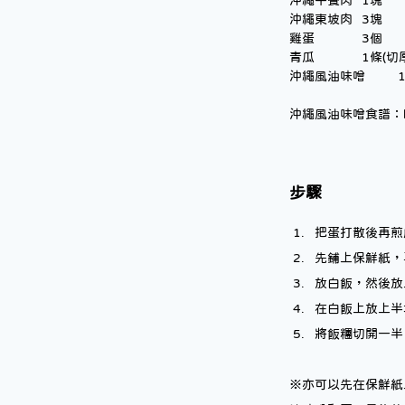
沖繩午餐肉 	1塊
沖繩東坡肉 	3塊
雞蛋 		3個
青瓜 		1條
沖繩
沖繩風油味噌食譜：https
步驟
把蛋打散後再煎
先鋪上保鮮紙，
放白飯，然後放
在白飯上放上半
將飯糰切開一半
※亦可以先在保鮮紙