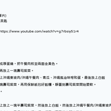
(切厚片)
風油味噌 	1茶匙
://www.youtube.com/watch?v=g7rbsiy51r4
成厚蛋燒，把午餐肉煎至兩面金黃色。
再放上一塊壽司紫菜。
上沖繩東坡肉/沖繩午餐肉、青瓜、沖繩風油味噌和蛋，最後放上白飯
塊壽司紫菜，再用保鮮紙包好飯糰，靜置到壽司紫菜開始變軟。
。
上放上一塊半壽司紫菜，然後放上白飯，然後放上沖繩午餐肉/沖繩東坡