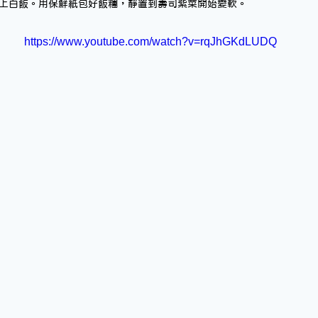
上白飯。用保鮮紙包好飯糰，靜置到壽司紫菜開始變軟。
https://www.youtube.com/watch?v=rqJhGKdLUDQ