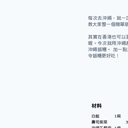
每次去沖繩，就一
教大家整一個簡單
其實在香港也可以
喔。今次就用沖繩
沖繩飯糰。 加一
令飯糰更好吃！
材料
白飯 		1碗
壽司紫