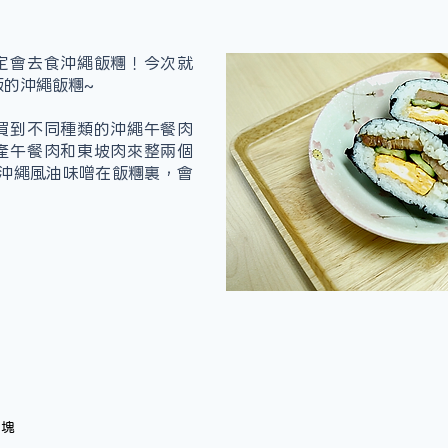
定會去食沖繩飯糰！今次就
版的沖繩飯糰~
買到不同種類的沖繩午餐肉
產午餐肉和東坡肉來整兩個
點沖繩風油味噌在飯糰裏，會
菜 		3塊