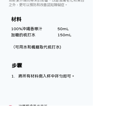
照射紫外線而帶來的影響、改善皮膚老化和美白
之外，更可以預防和改善認知障礙症。
材料
100%沖繩香檸汁 		50mL
加糖的梳打水 		150mL
（可用水和楓糖取代梳打水)
步驟
將所有材料倒入杯中拌勻即可。
沖繩縣香港事務所
Okinawa Prefectural Government Hong Kong
Representative Office​
地址：
香港北角英皇道663號泓富產業千禧廣場12樓1211
室