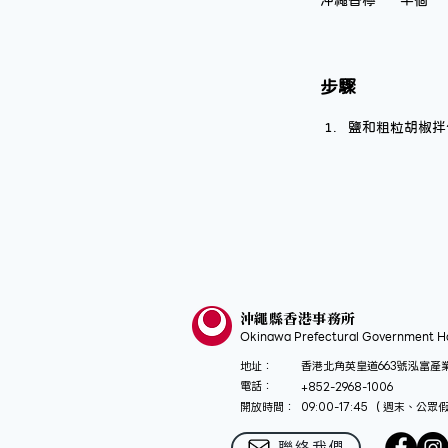
沖繩香檸	半個
步驟
鹽和粗粒胡椒拌
沖繩縣香港事務所
Okinawa Prefectural Government Ho
地址：
香港北角英皇道663號泓富產業千
電話：
​+852-
2968-1006
開放時間：
09:00-17:45 （週末、公