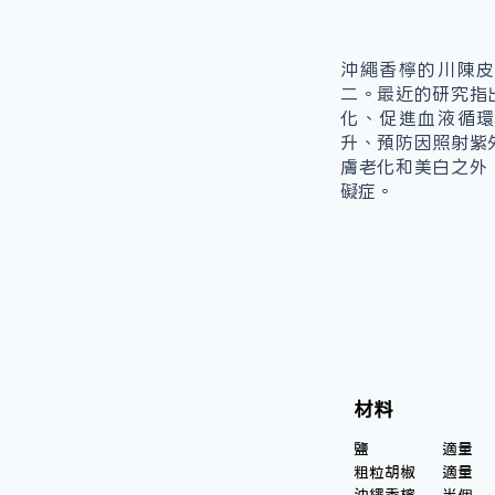
沖繩香檸的川陳
二。最近的研究指
化、促進血液循
升、預防因照射紫
膚老化和美白之外
礙症。
材料
鹽		適量
粗粒胡椒	適量