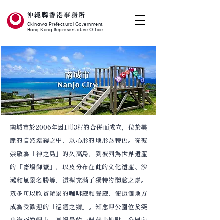
沖繩縣香港事務所
Okinawa Prefectural Government
Hong Kong Representative Office
南城市於2006年因1町3村的合併而成立，位於美
麗的自然環繞之中，以心形的地形為特色。從被
崇敬為「神之島」的久高島，到被列為世界遺產
的「齋場御嶽」，以及分布在此的文化遺產、沙
灘和風景名勝等，這裡充滿了獨特的體驗之處。
眾多可以欣賞絕景的咖啡廳和餐廳，使這個地方
成為受歡迎的「巡迴之鄉」。知念岬公園位於突
出海面的岬上，是絕景的一個代表地點，公園內