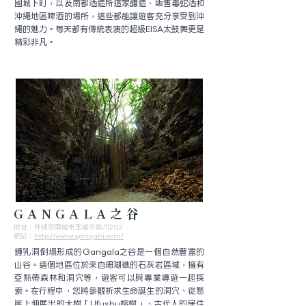
國城下町，以及南都酒造所這家釀造、販售毒蛇酒和
沖繩地區啤酒的場所，這些都能讓遊客充分享受到沖
繩的魅力。每天都有傳統表演的超級EISA太鼓舞更是
精彩非凡。
GANGALA之谷
地址：沖縄県南城市玉城字前川202
​網站：
http://www.gangala.com/
鍾乳洞倒塌形成的Gangala之谷是一個自然豐富的
山谷。這個地區位於來自珊瑚礁的石灰岩區域，擁有
亞熱帶森林和洞穴等，遊客可以與專業導遊一起探
索。在行程中，您將參觀祈求生命誕生的洞穴、從懸
崖上伸展出的大樹「Ufushu榕樹」、古代人的居住