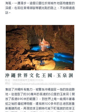
海風，一邊漫步。這個公園位於南城市地區物產館的
深處，在前往齋場御嶽等觀光點的路上，不妨順道造
訪。
沖繩世界文化王國‧玉泉洞
地址：沖縄県南城市玉城前川1336
​網站：
https://www.gyokusendo.co.jp/okinawaworld/
集結了沖繩所有魅力，被譽為沖繩首屈一指的旅遊勝
地。從造型了約30萬年的長達約5公里的玉泉洞（開
放了長達890米的範圍），到世界上唯一能揭示著毒
蛇之秘的毒蛇博物館，還有將100多年的古老民居重
新搬建而成，再現琉球王朝時代城下町風貌的琉球王