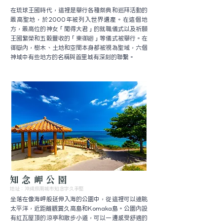
在琉球王國時代，這裡是舉行各種祭典和巡拜活動的
最高聖地，於2000年被列入世界遺產。在這個地
方，最高位的神女「聞得大君」的就職儀式以及祈願
王國繁榮和五穀豐收的「東御廻」等儀式被舉行。在
御嶽內，樹木、土地和空間本身都被視為聖域，六個
神域中有些地方的名稱與首里城有深刻的聯繫。
知念岬公園
地址：沖縄県南城市知念字久手堅
坐落在像海岬般延伸入海的公園中，從這裡可以遠眺
太平洋，近距離觀賞久高島和Komaka島。公園內設
有紅瓦屋頂的涼亭和散步小道，可以一邊感受舒適的