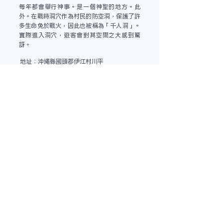
每年都會舉行神事。是一個神聖的地方。此
外。在戰時洞穴作為村民的防空洞，保護了許
多生命免於戰火，因此也被稱為「千人洞」。
實際進入洞穴，遊客會對其空間之大感到驚
訝。
地址：沖繩縣國頭郡伊江村川平
約8分鐘
6.
伊江島物產中心