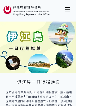
沖繩縣香港事務所
Okinawa Prefectural Government
Hong Kong Representative Office
伊江島一日行程推薦
從本部港搭乘渡輪約30分鐘即可抵達伊江島。這裏
有一座被稱為「Tacchu（タッチュー）」的城山，
從沖繩本島的海洋博公園看過去，形狀像一頂尖頭帽
子。這裏擁有離島獨有的風景、高透明度的海域以及