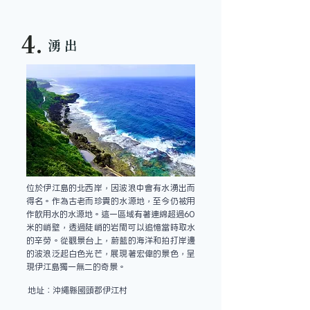
4.
湧出
位於伊江島的北西岸，因波浪中會有水湧出而
得名。作為古老而珍貴的水源地，至今仍被用
作飲用水的水源地。這一區域有著連綿超過60
米的峭壁，透過陡峭的岩間可以追憶當時取水
的辛勞。從觀景台上，蔚藍的海洋和拍打岸邊
的波浪泛起白色光芒，展現著宏偉的景色，呈
現伊江島獨一無二的奇景。
地址：沖繩縣國頭郡伊江村