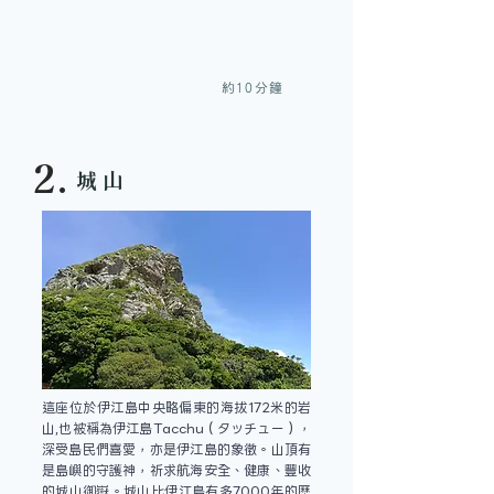
約10分鐘
2.
城山
這座位於伊江島中央略偏東的海拔172米的岩
山,也被稱為伊江島Tacchu（タッチュー），
深受島民們喜愛，亦是伊江島的象徵。山頂有
是島嶼的守護神，祈求航海安全、健康、豐收
的城山御嶽。城山比伊江島有多7000年的歷