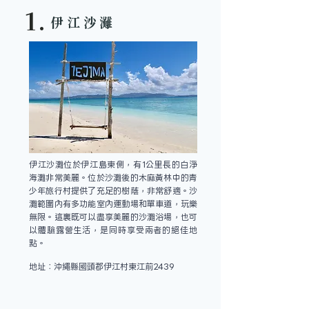
1.
​伊江沙灘
伊江沙灘位於伊江島東側，有1公里長的白淨
海灘非常美麗。位於沙灘後的木麻黃林中的青
少年旅行村提供了充足的樹蔭，非常舒適。沙
灘範圍內有多功能室內運動場和單車道，玩樂
無限。這裏既可以盡享美麗的沙灘浴場，也可
以體驗露營生活，是同時享受兩者的絕佳地
點。
地址：沖繩縣國頭郡伊江村東江前2439