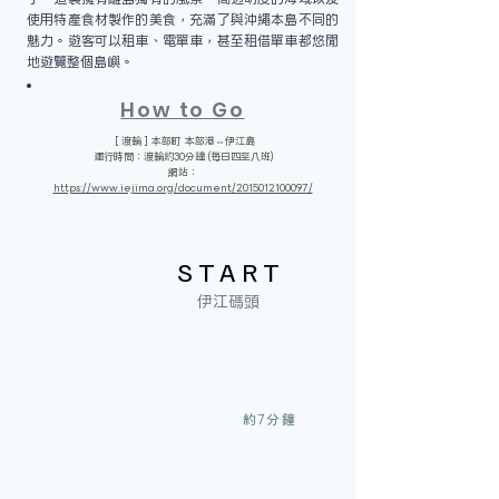
使用特產食材製作的美食，充滿了與沖繩本島不同的
魅力。遊客可以租車、電單車，甚至租借單車都悠閒
地遊覽整個島嶼。
How to Go
［渡輪］本部町 本部港⇔伊江島
運行時間：渡輪約30分鐘 (每日四至八班)
​網站：
https://www.iejima.org/document/2015012100097/
START
​伊江碼頭
約7分鐘