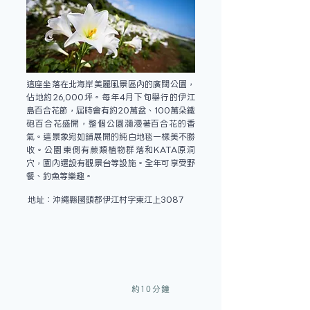
這座坐落在北海岸美麗風景區內的廣闊公園，
佔地約26,000坪。每年4月下旬舉行的伊江
島百合花節，屆時會有約20萬盆、100萬朵鐵
砲百合花盛開，整個公園瀰漫著百合花的香
氣。這景象宛如鋪展開的純白地毯一樣美不勝
收。公園東側有蕨類植物群落和KATA原洞
穴，園內還設有觀景台等設施。全年可享受野
餐、釣魚等樂趣。
地址：沖繩縣國頭郡伊江村字東江上3087
約10分鐘