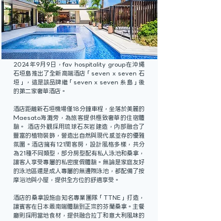
2024年9月9日，fav hospitality group在沖繩
石垣島推出了全新高端酒店「seven x seven 石
垣」，這是該品牌繼「seven x seven 糸島」後
的第二家奢華酒店。
酒店距離新石垣機場僅18分鐘車程，坐落於美麗的
Maesato海灘旁，為旅客提供極致奢華的住宿體
驗。 酒店外觀採用琉球石灰岩建造，內部融合了
豐富的植物裝飾，營造出自然與現代感並存的優雅
氛圍。酒店擁有121間客房，設計風格多樣，共分
為21種不同類型，部分房型配有私人泳池和桑拿，
讓客人享受專屬的私密度假體驗。無論是家庭友好
的泳池區還是成人專屬的無邊際泳池，都配備了按
摩浴池與小屋，提供全方位的舒適享受。
酒店的桑拿設施由知名專業團隊「TTNE」打造，
讓賓客在日本最南端體驗到正宗的芬蘭桑拿。主餐
廳則採用當地食材，提供融合拉丁和意大利風味的