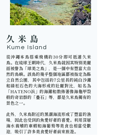
久米島
Kume Island
從沖繩本島搭乘飛機約30分即可抵達久米
島。在琉球王朝時代，久米島就因其特別美麗
而被譽為「球美之島」，是一個中有豐富大自
然的島嶼。該島的幾乎整個地區都被指定為縣
立自然公園，其中包括約7公里長的純白沙灘
和綠松石色的大海形成的壯麗對比，如名為
「HATENO浜」的海灘和散佈著像海龜甲殼
般的奇岩群的「疊石」等，都是久米島獨有的
景色之一。
此外，久米島附近的黑潮海流形成了豐富的漁
場，因此也受到釣魚愛好者的喜愛。利用深層
海水養殖的車蝦和海葡萄等美食也相當受歡
迎，吸引了許多美食愛好者前來旅遊。