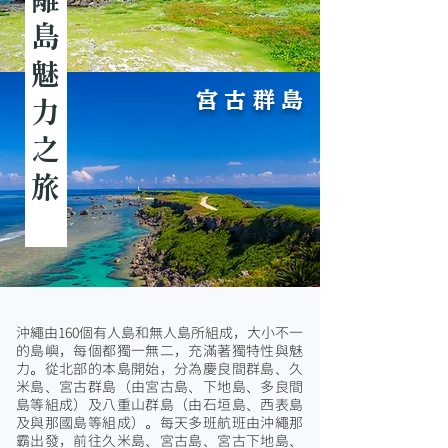
探索沖繩離島魅力之旅
宮古群島
沖繩由160個有人島和無人島所組成，大小不一
的島嶼，每個都獨一無二，充滿著獨特性與魅
力。從北部的本島開始，分為慶良間群島、久
米島、宮古群島（由宮古島、下地島、多良間
島等組成）及八重山群島（由石垣島、西表島
及與那國島等組成）。每天多班航班由沖繩那
霸出發，前往久米島、宮古島、宮古下地島、