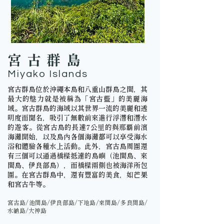
宮古群島
Miyako Islands
宮古群島位於沖繩本島和八重山群島之間，其
最大的魅力就是被稱為「宮古藍」的美麗海
域。宮古群島的海域以其世界一流的美麗和透
明度而聞名，吸引了無數前來進行浮潛和潛水
的遊客。從宮古島的長達7公里的與那覇前濱
海灘開始，以及島內各個海灘都可以享受海水
浴和體驗各種水上活動。此外，宮古島周圍還
有三個可以通過橋樑抵達的島嶼（池間島、來
間島、伊良部島），而橋樑兩側也被海洋所包
圍。在宮古群島中，還有豐富的美食，如芒果
和宮古牛等。
宮古島/池間島/伊良部島/下地島/來間島/多良間島/
水納島/大神島