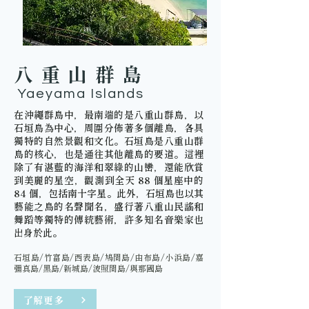
八重山群島
Yaeyama Islands
在沖繩群島中，最南端的是八重山群島，以
石垣島為中心，周圍分佈著多個離島，各具
獨特的自然景觀和文化。石垣島是八重山群
島的核心，也是通往其他離島的要道。這裡
除了有湛藍的海洋和翠綠的山巒，還能欣賞
到美麗的星空，觀測到全天 88 個星座中的
84 個，包括南十字星。此外，石垣島也以其
藝能之島的名聲聞名，盛行著八重山民謠和
舞蹈等獨特的傳統藝術，許多知名音樂家也
出身於此。
石垣島/竹富島/西表島/鳩間島/由布島/小浜島/嘉
彌真島/黑島/新城島/波照間島/與那國島
了解更多