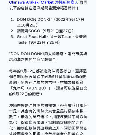
Okinawa Arakaki Market 沖繩新垣商店
聯同
以下的店舖在這段期間售賣沖繩香檸汁！
DON DON DONKI*（2022年9月17日
至10月2日）
銅鑼灣SOGO（9月21日至27日）
Great Food Hall、又一城Taste、東薈城
Taste（9月22日至25日）
*DON DON DONKI淘大商場店、屯門市廣場
店和海之戀店的商品較齊全
每年的9月22日都被定為沖繩香檸日，選擇這
個日期的原因是除了因為9月是沖繩香檸的盛
產期，另外在沖繩的方言中，柑橘類被稱為
「九年母（KUNIBU）」，讀音可以説是日文
的9月22日的諧音。
沖繩香檸是沖繩產的柑橘類，帶有酸味且風味
十足，其含有的川陳皮素含量是柑橘類中數一
數二。最近的研究指出，川陳皮素除了可以抗
氧化、促進血液循環、抑制癌症細胞的活性
化、抑制血糖值與血壓的上升、預防因照射紫
外線而帶來的影響、改善皮膚老化和美白之